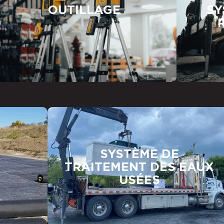
OUTILLAGE
SY
SYSTÈME DE
TRAITEMENT DES EAUX
USÉES