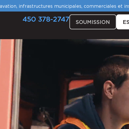
avation, infrastructures municipales, commerciales et ins
450 378-2747
SOUMISSION
E